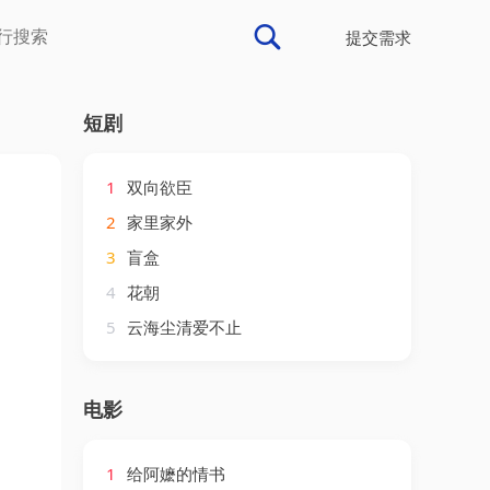
提交需求
短剧
1
双向欲臣
2
家里家外
3
盲盒
4
花朝
5
云海尘清爱不止
电影
1
给阿嬷的情书