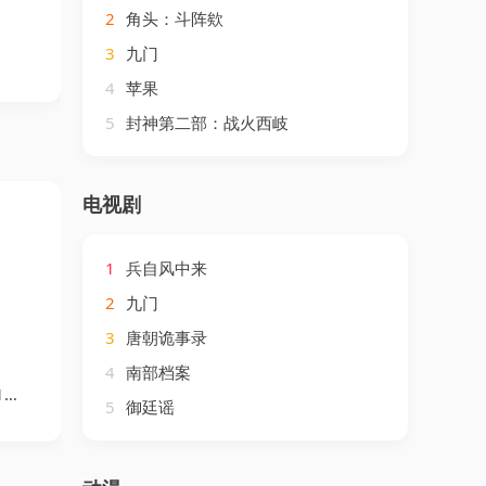
2
角头：斗阵欸
3
九门
4
苹果
5
封神第二部：战火西岐
电视剧
1
兵自风中来
2
九门
3
唐朝诡事录
4
南部档案
）
5
御廷谣