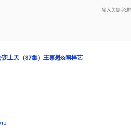
宠上天（87集）王嘉懋&阚梓艺
012