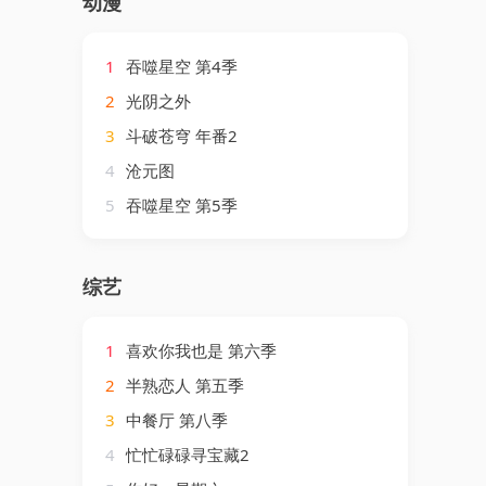
动漫
1
吞噬星空 第4季
2
光阴之外
3
斗破苍穹 年番2
4
沧元图
5
吞噬星空 第5季
综艺
1
喜欢你我也是 第六季
2
半熟恋人 第五季
3
中餐厅 第八季
4
忙忙碌碌寻宝藏2