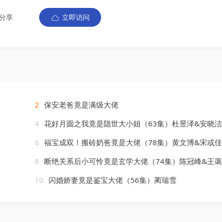
分享
立即访问
2
保安老爸竟是满级大佬
4
花好月圆之我竟是隐世大小姐（63集）杜昱泽&安晓洁
6
福宝成双！搬砖奶爸竟是大佬（78集）黄文博&宋或佳
8
断绝关系后小可怜竟是玄学大佬（74集）陈冠峰&王
10
闪婚娇妻竟是鉴宝大佬（56集）蔺瑞雪