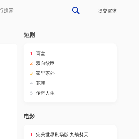
提交需求
短剧
1
盲盒
2
双向欲臣
3
家里家外
4
花朝
5
传奇人生
电影
1
完美世界剧场版 九劫焚天