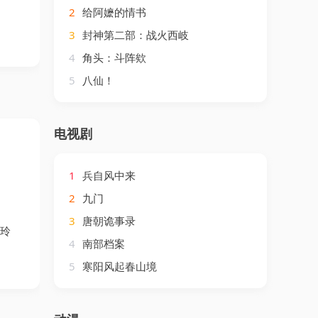
2
给阿嬷的情书
3
封神第二部：战火西岐
4
角头：斗阵欸
5
八仙！
电视剧
1
兵自风中来
2
九门
3
唐朝诡事录
蔼玲
4
南部档案
5
寒阳风起春山境