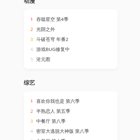
动漫
1
吞噬星空 第4季
2
光阴之外
3
斗破苍穹 年番2
4
游戏BUG修复中
5
沧元图
综艺
1
喜欢你我也是 第六季
2
半熟恋人 第五季
3
中餐厅 第八季
4
密室大逃脱大神版 第八季