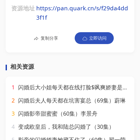
资源地址
https://pan.quark.cn/s/f29da4dd
3f1f
复制分享
立即访问
相关资源
1
闪婚后大小姐每天都在线打脸$飒爽娇妻是大佬$我和乞丐老公都不装了（83）葛晓曦
2
闪婚后夫人每天都在坑害宴总（69集）蔚琳
3
闪婚影帝甜蜜蜜（60集）李景舟
4
变成欧皇后，我和陆总闪婚了（30集）
5
影帝的闪婚娇妻她藏不住了（60集）翟一莹