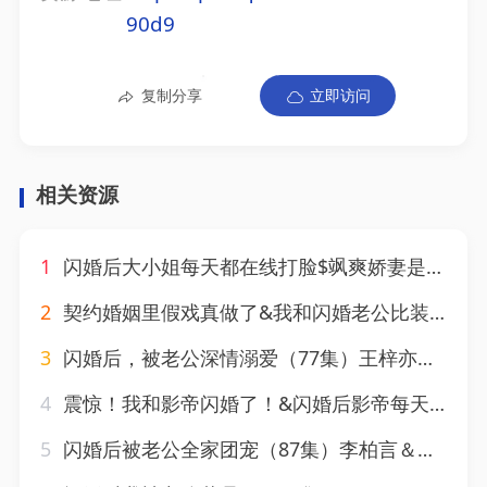
90d9
复制分享
立即访问
相关资源
1
闪婚后大小姐每天都在线打脸$飒爽娇妻是大佬$我和乞丐老公都不装了（83）葛晓曦
2
契约婚姻里假戏真做了&我和闪婚老公比装穷（77集）刘兰博&张珊
3
闪婚后，被老公深情溺爱（77集）王梓亦＆王燕飞
4
震惊！我和影帝闪婚了！&闪婚后影帝每天在演戏（81集）张许焓&张涵
5
闪婚后被老公全家团宠（87集）李柏言＆刘蓝鸽